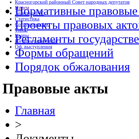
Красногорский районный Совет народных депутатов
Нормативные правовые
Прием
Защита от ЧС
Статистика
Проекты правовых акто
Сотрудничество
Торги
Регламенты государств
Кадры
Интернет-приемная
Оф. выступления
Формы обращений
Порядок обжалования
Правовые акты
Главная
>
Документы