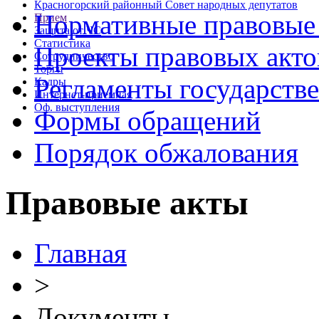
Красногорский районный Совет народных депутатов
Нормативные правовые
Прием
Защита от ЧС
Статистика
Проекты правовых акто
Сотрудничество
Торги
Регламенты государств
Кадры
Интернет-приемная
Оф. выступления
Формы обращений
Порядок обжалования
Правовые акты
Главная
>
Документы