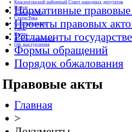
Красногорский районный Совет народных депутатов
Нормативные правовые
Прием
Защита от ЧС
Статистика
Проекты правовых акто
Сотрудничество
Торги
Регламенты государств
Кадры
Интернет-приемная
Оф. выступления
Формы обращений
Порядок обжалования
Правовые акты
Главная
>
Документы