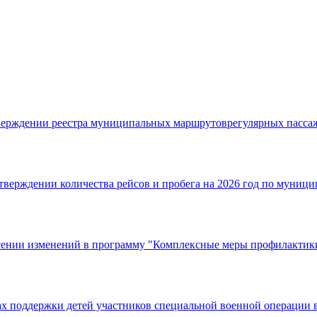
тверждении реестра муниципальных маршрутоврегулярных пасса
утверждении количества рейсов и пробега на 2026 год по муни
сении изменений в программу "Комплексные меры профилактики
ах поддержки детей участников специальной военной операции 