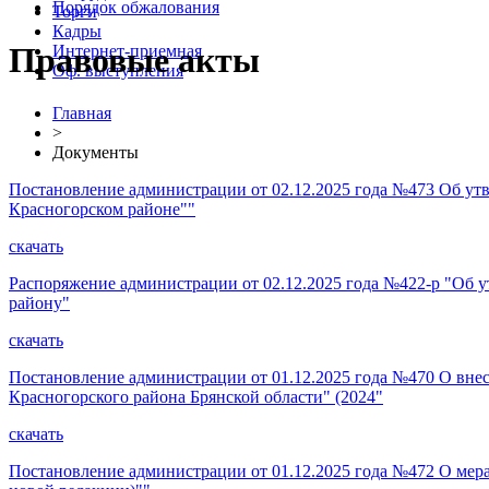
Порядок обжалования
Торги
Кадры
Правовые акты
Интернет-приемная
Оф. выступления
Главная
>
Документы
Постановление администрации от 02.12.2025 года №473 Об у
Красногорском районе""
скачать
Распоряжение администрации от 02.12.2025 года №422-р "Об 
району"
скачать
Постановление администрации от 01.12.2025 года №470 О вне
Красногорского района Брянской области" (2024"
скачать
Постановление администрации от 01.12.2025 года №472 О мер