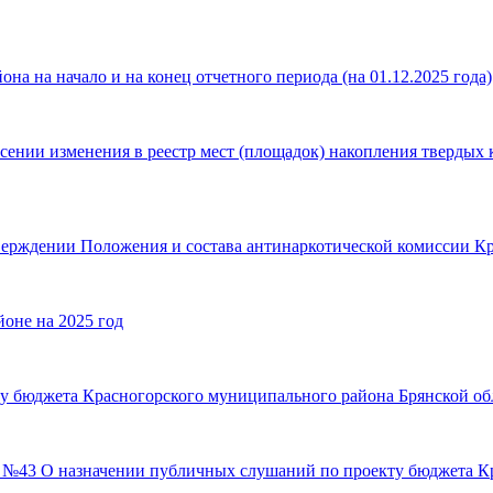
а на начало и на конец отчетного периода (на 01.12.2025 года)
сении изменения в реестр мест (площадок) накопления твердых
верждении Положения и состава антинаркотической комиссии К
оне на 2025 год
 бюджета Красногорского муниципального района Брянской обла
да №43 О назначении публичных слушаний по проекту бюджета К