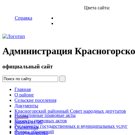
Цвета сайта:
Справка
Администрация Красногорско
официальный сайт
Главная
О районе
Сельские поселения
Документы
Красногорский районный Совет народных депутатов
Нормативные правовые акты
Прием
Проекты правовых актов
Защита от ЧС
Регламенты государственных и муниципальных услуг
Статистика
Формы обращений
Сотрудничество