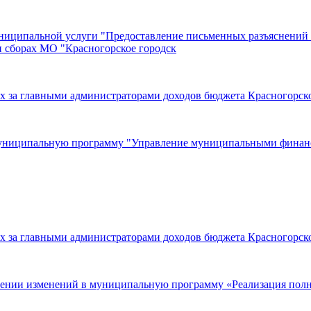
ниципальной услуги "Предоставление письменных разъяснений 
 сборах МО "Красногорское городск
ных за главными администраторами доходов бюджета Красногорс
 муниципальную программу "Управление муниципальными финанс
ных за главными администраторами доходов бюджета Красногорс
есении изменений в муниципальную программу «Реализация полн