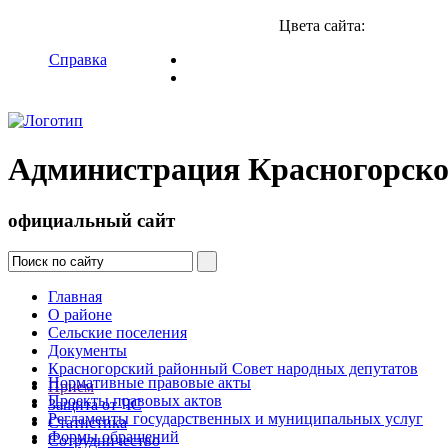
Цвета сайта:
Справка
Администрация Красногорско
официальный сайт
Главная
О районе
Сельские поселения
Документы
Красногорский районный Совет народных депутатов
Нормативные правовые акты
Прием
Проекты правовых актов
Защита от ЧС
Регламенты государственных и муниципальных услуг
Статистика
Формы обращений
Сотрудничество