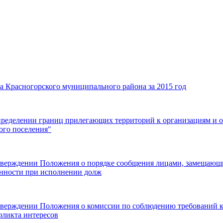
а Красногорского муниципального района за 2015 год
ределении границ прилегающих территорий к организациям и об
ого поселения"
 утверждении Положения о порядке сообщения лицами, замеща
анности при исполнении долж
утверждении Положения о комиссии по соблюдению требований
фликта интересов