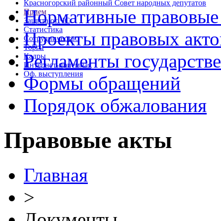
Красногорский районный Совет народных депутатов
Нормативные правовые
Прием
Защита от ЧС
Статистика
Проекты правовых акто
Сотрудничество
Торги
Регламенты государств
Кадры
Интернет-приемная
Оф. выступления
Формы обращений
Порядок обжалования
Правовые акты
Главная
>
Документы