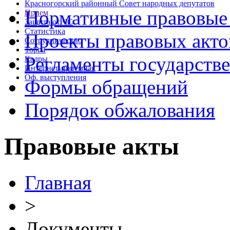
Красногорский районный Совет народных депутатов
Нормативные правовые
Прием
Защита от ЧС
Статистика
Проекты правовых акто
Сотрудничество
Торги
Регламенты государств
Кадры
Интернет-приемная
Оф. выступления
Формы обращений
Порядок обжалования
Правовые акты
Главная
>
Документы