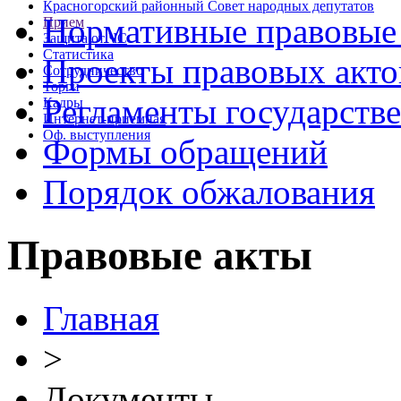
Красногорский районный Совет народных депутатов
Нормативные правовые
Прием
Защита от ЧС
Статистика
Проекты правовых акто
Сотрудничество
Торги
Регламенты государств
Кадры
Интернет-приемная
Оф. выступления
Формы обращений
Порядок обжалования
Правовые акты
Главная
>
Документы