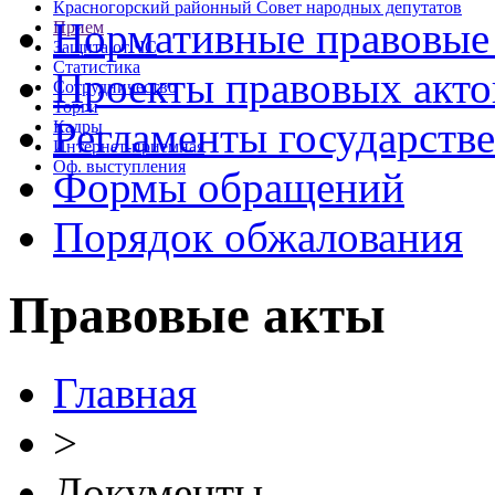
Красногорский районный Совет народных депутатов
Нормативные правовые
Прием
Защита от ЧС
Статистика
Проекты правовых акто
Сотрудничество
Торги
Регламенты государств
Кадры
Интернет-приемная
Оф. выступления
Формы обращений
Порядок обжалования
Правовые акты
Главная
>
Документы