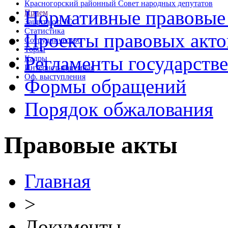
Красногорский районный Совет народных депутатов
Нормативные правовые
Прием
Защита от ЧС
Статистика
Проекты правовых акто
Сотрудничество
Торги
Регламенты государств
Кадры
Интернет-приемная
Оф. выступления
Формы обращений
Порядок обжалования
Правовые акты
Главная
>
Документы