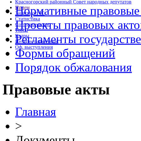
Красногорский районный Совет народных депутатов
Нормативные правовые
Прием
Защита от ЧС
Статистика
Проекты правовых акто
Сотрудничество
Торги
Регламенты государств
Кадры
Интернет-приемная
Оф. выступления
Формы обращений
Порядок обжалования
Правовые акты
Главная
>
Документы