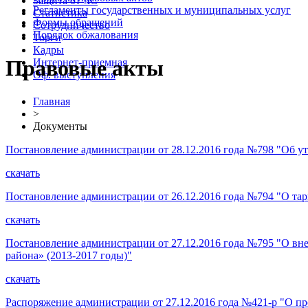
Защита от ЧС
Регламенты государственных и муниципальных услуг
Статистика
Формы обращений
Сотрудничество
Порядок обжалования
Торги
Кадры
Правовые акты
Интернет-приемная
Оф. выступления
Главная
>
Документы
Постановление администрации от 28.12.2016 года №798 "Об ут
скачать
Постановление администрации от 26.12.2016 года №794 "О та
скачать
Постановление администрации от 27.12.2016 года №795 "О в
района» (2013-2017 годы)"
скачать
Распоряжение администрации от 27.12.2016 года №421-р "О п