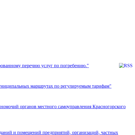
рованному перечню услуг по погребению."
 муниципальных маршрутах по регулируемым тарифам"
лномочий органов местного самоуправления Красногорского
зданий и помещений предприятий, организаций, частных