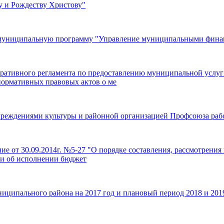
у и Рождеству Христову"
в муниципальную программу "Управление муниципальными финан
ративного регламента по предоставлению муниципальной услуг
ормативных правовых актов о ме
реждениями культуры и районной организацией Профсоюза рабо
ие от 30.09.2014г. №5-27 "О порядке составления, рассмотрени
ти об исполнении бюджет
ниципального района на 2017 год и плановый период 2018 и 201