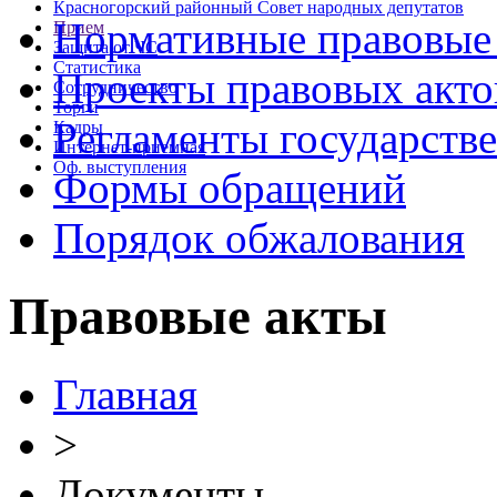
Красногорский районный Совет народных депутатов
Нормативные правовые
Прием
Защита от ЧС
Статистика
Проекты правовых акто
Сотрудничество
Торги
Регламенты государств
Кадры
Интернет-приемная
Оф. выступления
Формы обращений
Порядок обжалования
Правовые акты
Главная
>
Документы