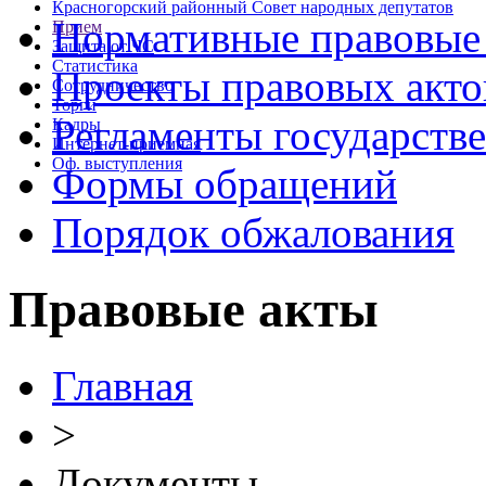
Красногорский районный Совет народных депутатов
Нормативные правовые
Прием
Защита от ЧС
Статистика
Проекты правовых акто
Сотрудничество
Торги
Регламенты государств
Кадры
Интернет-приемная
Оф. выступления
Формы обращений
Порядок обжалования
Правовые акты
Главная
>
Документы