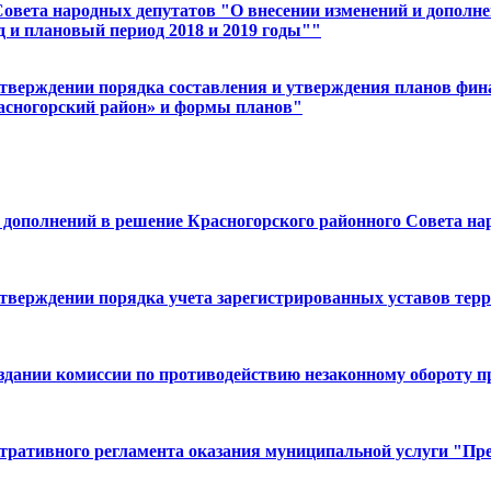
овета народных депутатов "О внесении изменений и дополнен
д и плановый период 2018 и 2019 годы""
 утверждении порядка составления и утверждения планов фи
асногорский район» и формы планов"
и дополнений в решение Красногорского районного Совета на
утверждении порядка учета зарегистрированных уставов тер
создании комиссии по противодействию незаконному обороту
истративного регламента оказания муниципальной услуги "П