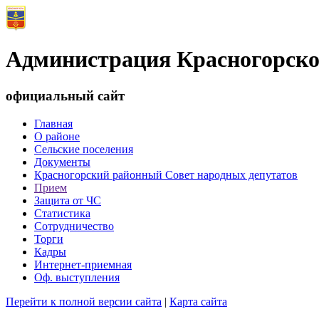
Администрация Красногорско
официальный сайт
Главная
О районе
Сельские поселения
Документы
Красногорский районный Совет народных депутатов
Прием
Защита от ЧС
Статистика
Сотрудничество
Торги
Кадры
Интернет-приемная
Оф. выступления
Перейти к полной версии сайта
|
Карта сайта