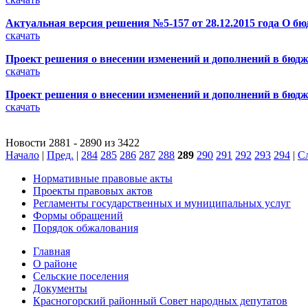
Актуальная версия решения №5-157 от 28.12.2015 года О бю
скачать
Проект решения о внесении изменений и дополнений в бюдж
скачать
Проект решения о внесении изменений и дополнений в бюдж
скачать
Новости 2881 - 2890 из 3422
Начало
|
Пред.
|
284
285
286
287
288
289
290
291
292
293
294
|
С
Нормативные правовые акты
Проекты правовых актов
Регламенты государственных и муниципальных услуг
Формы обращений
Порядок обжалования
Главная
О районе
Сельские поселения
Документы
Красногорский районный Совет народных депутатов