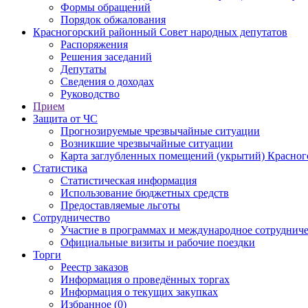
Формы обращений
Порядок обжалования
Красногорский районный Совет народных депутатов
Распоряжения
Решения заседаний
Депутаты
Сведения о доходах
Руководство
Прием
Защита от ЧС
Прогнозируемые чрезвычайные ситуации
Возникшие чрезвычайные ситуации
Карта заглубленных помещений (укрытий) Красног
Статистика
Статистическая информация
Использование бюджетных средств
Предоставляемые льготы
Сотрудничество
Участие в программах и международное сотруднич
Официальные визиты и рабочие поездки
Торги
Реестр заказов
Информация о проведённых торгах
Информация о текущих закупках
Избранное (0)