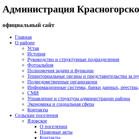
Администрация Красногорско
официальный сайт
Главная
О районе
Устав
История
Руководство и структурные подразделения
Фотоальбом
Полномочия задачи и функции
Территориальные органы и представительства за р
Подведомственные организации
Информационные системы, банки данных, реестры,
СМИ
Управление и структура администрации района
Экономика и социальная сфера
Контакты
Сельские поселения
Яловское
О поселении
Правовые акты
Контакты