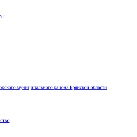
уг
орского муниципального района Брянской области
ество