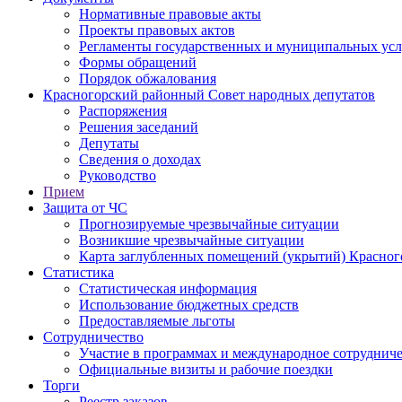
Нормативные правовые акты
Проекты правовых актов
Регламенты государственных и муниципальных усл
Формы обращений
Порядок обжалования
Красногорский районный Совет народных депутатов
Распоряжения
Решения заседаний
Депутаты
Сведения о доходах
Руководство
Прием
Защита от ЧС
Прогнозируемые чрезвычайные ситуации
Возникшие чрезвычайные ситуации
Карта заглубленных помещений (укрытий) Красног
Статистика
Статистическая информация
Использование бюджетных средств
Предоставляемые льготы
Сотрудничество
Участие в программах и международное сотруднич
Официальные визиты и рабочие поездки
Торги
Реестр заказов