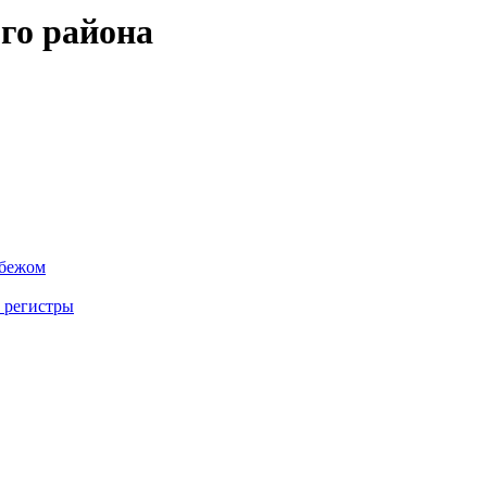
го района
убежом
 регистры