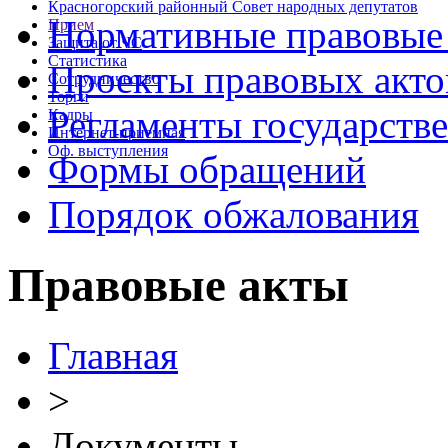
Красногорский районный Совет народных депутатов
Нормативные правовые
Прием
Защита от ЧС
Статистика
Проекты правовых акто
Сотрудничество
Торги
Регламенты государств
Кадры
Интернет-приемная
Оф. выступления
Формы обращений
Порядок обжалования
Правовые акты
Главная
>
Документы