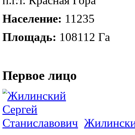
п.г.т. Красная Гора
Население:
11235
Площадь:
108112 Га
Первое лицо
Жилински