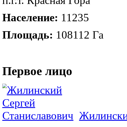
п.г.т. Красная Гора
Население:
11235
Площадь:
108112 Га
Первое лицо
Жилински