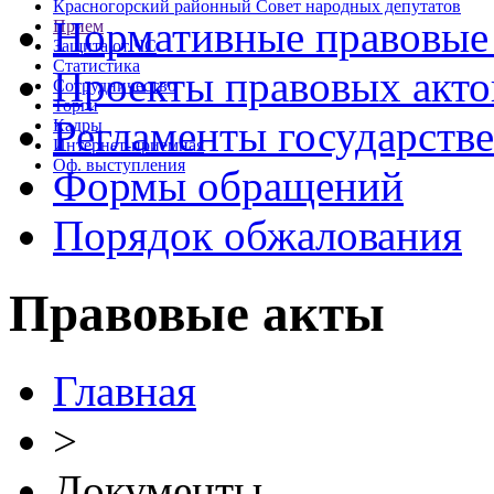
Красногорский районный Совет народных депутатов
Нормативные правовые
Прием
Защита от ЧС
Статистика
Проекты правовых акто
Сотрудничество
Торги
Регламенты государств
Кадры
Интернет-приемная
Оф. выступления
Формы обращений
Порядок обжалования
Правовые акты
Главная
>
Документы