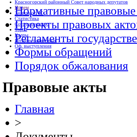
Красногорский районный Совет народных депутатов
Нормативные правовые
Прием
Защита от ЧС
Статистика
Проекты правовых акто
Сотрудничество
Торги
Регламенты государств
Кадры
Интернет-приемная
Оф. выступления
Формы обращений
Порядок обжалования
Правовые акты
Главная
>
Документы