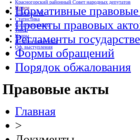
Красногорский районный Совет народных депутатов
Нормативные правовые
Прием
Защита от ЧС
Статистика
Проекты правовых акто
Сотрудничество
Торги
Регламенты государств
Кадры
Интернет-приемная
Оф. выступления
Формы обращений
Порядок обжалования
Правовые акты
Главная
>
Документы