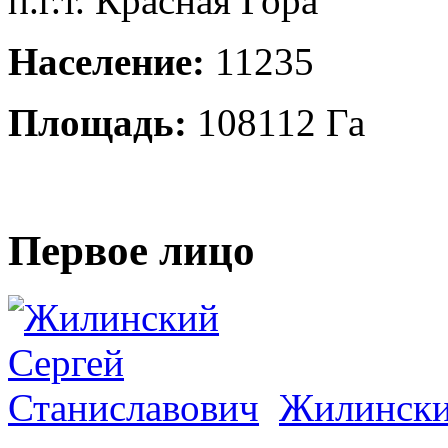
п.г.т. Красная Гора
Население:
11235
Площадь:
108112 Га
Первое лицо
Жилински