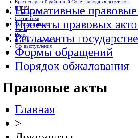
Красногорский районный Совет народных депутатов
Нормативные правовые
Прием
Защита от ЧС
Статистика
Проекты правовых акто
Сотрудничество
Торги
Регламенты государств
Кадры
Интернет-приемная
Оф. выступления
Формы обращений
Порядок обжалования
Правовые акты
Главная
>
Документы