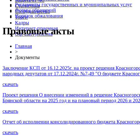
Защита от ЧС
Регламенты государственных и муниципальных услуг
Статистика
Формы обращений
Сотрудничество
Порядок обжалования
Торги
Кадры
Правовые акты
Интернет-приемная
Оф. выступления
Главная
>
Документы
Заключение КСП от 16.12.2025г. на проект решения Красногор
народных депутатов от 17.12.2024г. №7-49 "О бюджете Красно
скачать
Проект решения О внесении изменений в решение Красногорск
Брянской области на 2025 год и на плановый период 2026 и 20
скачать
Отчет об исполнении консолидированного бюджета Красногорс
скачать