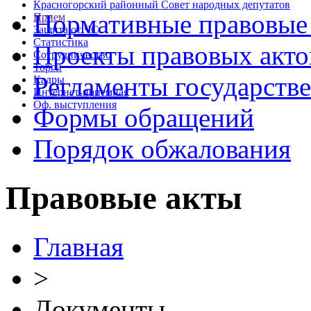
Красногорский районный Совет народных депутатов
Нормативные правовые
Прием
Защита от ЧС
Статистика
Проекты правовых акто
Сотрудничество
Торги
Регламенты государств
Кадры
Интернет-приемная
Оф. выступления
Формы обращений
Порядок обжалования
Правовые акты
Главная
>
Документы