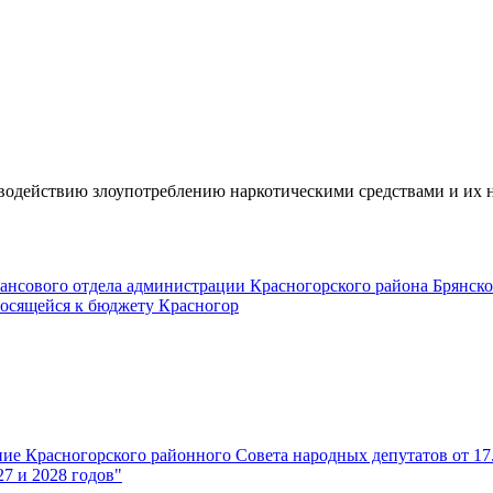
одействию злоупотреблению наркотическими средствами и их н
нансового отдела администрации Красногорского района Брянско
носящейся к бюджету Красногор
ние Красногорского районного Совета народных депутатов от 1
27 и 2028 годов"