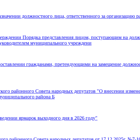
назначении должностного лица, ответственного за организацию
тверждении Порядка представления лицом, поступающим на дол
руководителем муниципального учреждени
едоставлении гражданами, претендующими на замещение должно
рского районного Совета народных депутатов "О внесении изме
 муниципального района Б
ведении ярмарок выходного дня в 2026 году"
ого районного Совета народных депутатов от 17.12.2025г. №7-