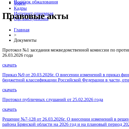
Порядок обжалования
Торги
Кадры
Правовые акты
Интернет-приемная
Оф. выступления
Главная
>
Документы
Протокол №1 заседания межведомственной комиссии по против
26.03.2026 года
скачать
Приказ №9 от 20.03.2026г. О внесении изменений в приказ фи
бюджетной классификации Российской Федерации в части, от
скачать
Протокол публичных слушаний от 25.02.2026 года
скачать
Решение №7-128 от 26.03.2026г. О внесении изменений в реше
района Брянской области на 2026 год и на плановый период 20