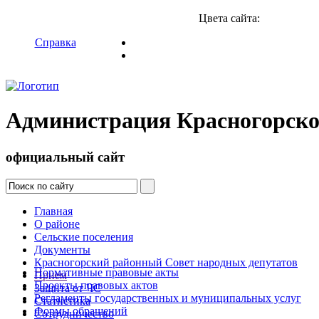
Цвета сайта:
Справка
Администрация Красногорско
официальный сайт
Главная
О районе
Сельские поселения
Документы
Красногорский районный Совет народных депутатов
Нормативные правовые акты
Прием
Проекты правовых актов
Защита от ЧС
Регламенты государственных и муниципальных услуг
Статистика
Формы обращений
Сотрудничество