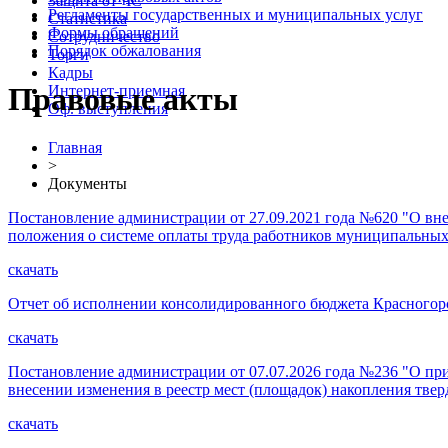
Защита от ЧС
Регламенты государственных и муниципальных услуг
Статистика
Формы обращений
Сотрудничество
Порядок обжалования
Торги
Кадры
Правовые акты
Интернет-приемная
Оф. выступления
Главная
>
Документы
Постановление администрации от 27.09.2021 года №620 "О вн
положения о системе оплаты труда работников муниципальных
скачать
Отчет об исполнении консолидированного бюджета Красногорс
скачать
Постановление администрации от 07.07.2026 года №236 "О при
внесении изменения в реестр мест (площадок) накопления тве
скачать