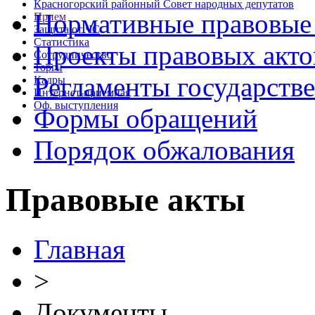
Красногорский районный Совет народных депутатов
Нормативные правовые
Прием
Защита от ЧС
Статистика
Проекты правовых акто
Сотрудничество
Торги
Регламенты государств
Кадры
Интернет-приемная
Оф. выступления
Формы обращений
Порядок обжалования
Правовые акты
Главная
>
Документы