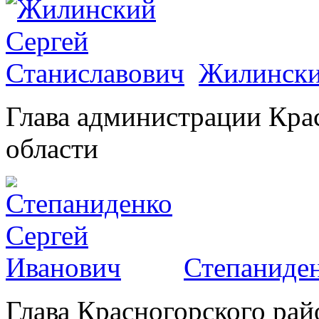
Жилински
Глава администрации Кра
области
Степаниден
Глава Красногорского рай