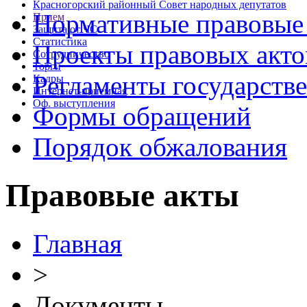
Красногорский районный Совет народных депутатов
Нормативные правовые
Прием
Защита от ЧС
Статистика
Проекты правовых акто
Сотрудничество
Торги
Регламенты государств
Кадры
Интернет-приемная
Оф. выступления
Формы обращений
Порядок обжалования
Правовые акты
Главная
>
Документы