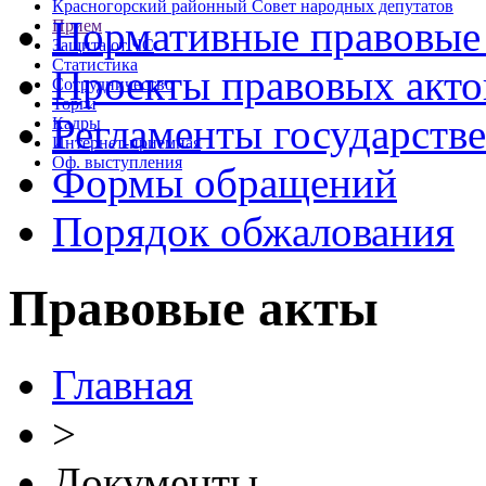
Красногорский районный Совет народных депутатов
Нормативные правовые
Прием
Защита от ЧС
Статистика
Проекты правовых акто
Сотрудничество
Торги
Регламенты государств
Кадры
Интернет-приемная
Оф. выступления
Формы обращений
Порядок обжалования
Правовые акты
Главная
>
Документы