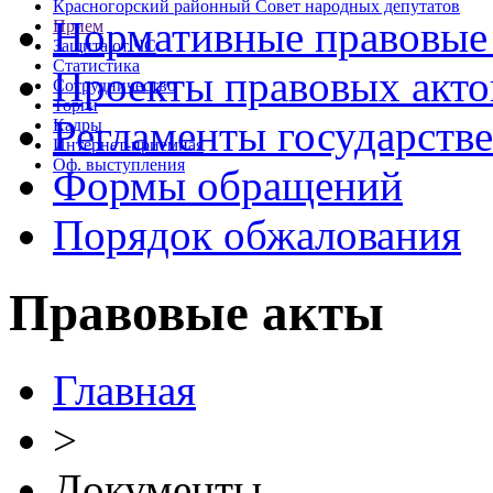
Красногорский районный Совет народных депутатов
Нормативные правовые
Прием
Защита от ЧС
Статистика
Проекты правовых акто
Сотрудничество
Торги
Регламенты государств
Кадры
Интернет-приемная
Оф. выступления
Формы обращений
Порядок обжалования
Правовые акты
Главная
>
Документы