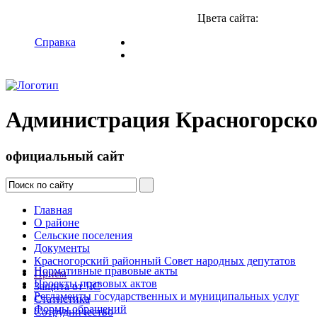
Цвета сайта:
Справка
Администрация Красногорско
официальный сайт
Главная
О районе
Сельские поселения
Документы
Красногорский районный Совет народных депутатов
Нормативные правовые акты
Прием
Проекты правовых актов
Защита от ЧС
Регламенты государственных и муниципальных услуг
Статистика
Формы обращений
Сотрудничество