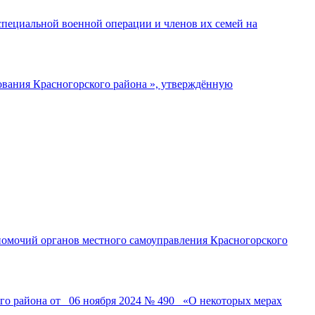
специальной военной операции и членов их семей на
ования Красногорского района », утверждённую
омочий органов местного самоуправления Красногорского
о района от _06 ноября 2024 № 490_ «О некоторых мерах