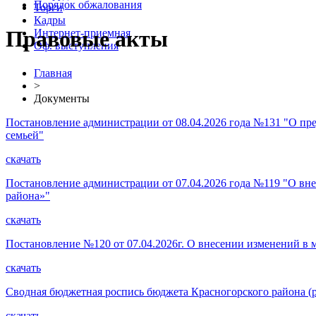
Порядок обжалования
Торги
Кадры
Правовые акты
Интернет-приемная
Оф. выступления
Главная
>
Документы
Постановление администрации от 08.04.2026 года №131 "О пр
семьей"
скачать
Постановление администрации от 07.04.2026 года №119 "О вн
района»"
скачать
Постановление №120 от 07.04.2026г. О внесении изменений 
скачать
Сводная бюджетная роспись бюджета Красногорского района (ра
скачать