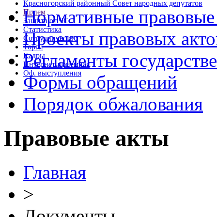
Красногорский районный Совет народных депутатов
Нормативные правовые
Прием
Защита от ЧС
Статистика
Проекты правовых акто
Сотрудничество
Торги
Регламенты государств
Кадры
Интернет-приемная
Оф. выступления
Формы обращений
Порядок обжалования
Правовые акты
Главная
>
Документы