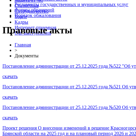
Защита от ЧС
Регламенты государственных и муниципальных услуг
Статистика
Формы обращений
Сотрудничество
Порядок обжалования
Торги
Кадры
Правовые акты
Интернет-приемная
Оф. выступления
Главная
>
Документы
Постановление администрации от 25.12.2025 года №522 "Об утв
скачать
Постановление администрации от 25.12.2025 года №521 Об утв
скачать
Постановление администрации от 25.12.2025 года №520 Об утв
скачать
Проект решения О внесении изменений в решение Красногорск
Брянской области на 2025 год и на плановый период 2026 и 20