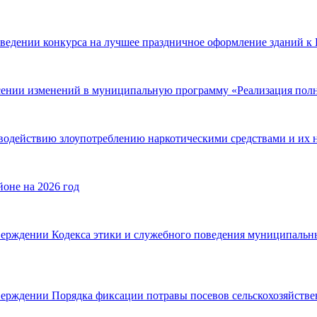
оведении конкурса на лучшее праздничное оформление зданий к
сении изменений в муниципальную программу «Реализация полн
одействию злоупотреблению наркотическими средствами и их н
оне на 2026 год
тверждении Кодекса этики и служебного поведения муниципаль
верждении Порядка фиксации потравы посевов сельскохозяйств