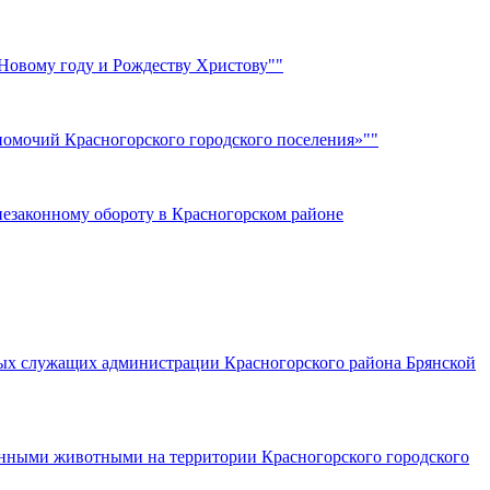
 Новому году и Рождеству Христову""
омочий Красногорского городского поселения»""
езаконному обороту в Красногорском районе
ных служащих администрации Красногорского района Брянской
енными животными на территории Красногорского городского