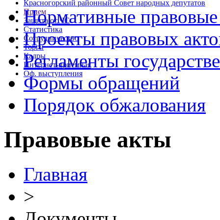
Красногорский районный Совет народных депутатов
Нормативные правовые
Прием
Защита от ЧС
Статистика
Проекты правовых акто
Сотрудничество
Торги
Регламенты государств
Кадры
Интернет-приемная
Оф. выступления
Формы обращений
Порядок обжалования
Правовые акты
Главная
>
Документы