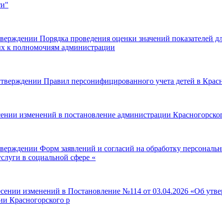
ти"
тверждении Порядка проведения оценки значений показателей 
ных к полномочиям администрации
утверждении Правил персонифицированного учета детей в Крас
ении изменений в постановление администрации Красногорского
тверждении Форм заявлений и согласий на обработку персонал
слуги в социальной сфере «
есении изменений в Постановление №114 от 03.04.2026 «Об утв
ии Красногорского р