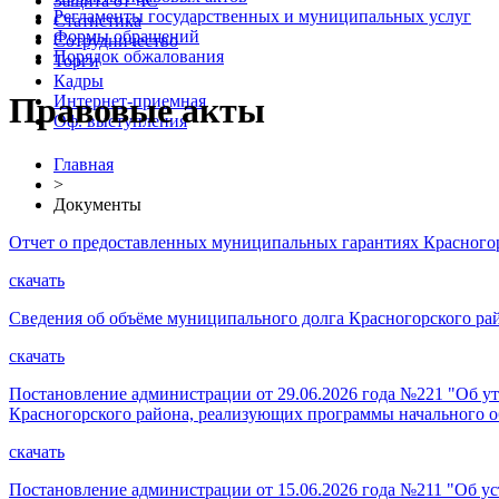
Защита от ЧС
Регламенты государственных и муниципальных услуг
Статистика
Формы обращений
Сотрудничество
Порядок обжалования
Торги
Кадры
Правовые акты
Интернет-приемная
Оф. выступления
Главная
>
Документы
Отчет о предоставленных муниципальных гарантиях Красногорс
скачать
Сведения об объёме муниципального долга Красногорского район
скачать
Постановление администрации от 29.06.2026 года №221 "Об 
Красногорского района, реализующих программы начального о
скачать
Постановление администрации от 15.06.2026 года №211 "Об у