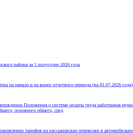
кого района за 1 полугодие 2026 года
а на начало и на конец отчетного периода (на 01.07.2026 года)
утверждении Положения о системе оплаты труда работников му
бщего, основного общего, сред
становлении тарифов на пассажирские перевозки в автомобиль