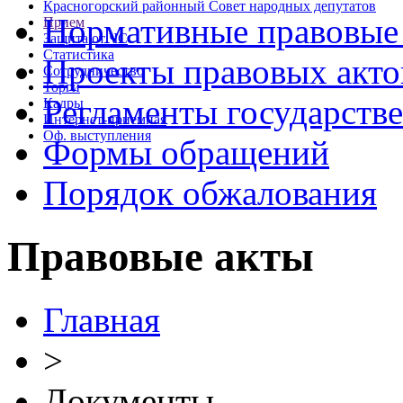
Красногорский районный Совет народных депутатов
Нормативные правовые
Прием
Защита от ЧС
Статистика
Проекты правовых акто
Сотрудничество
Торги
Регламенты государств
Кадры
Интернет-приемная
Оф. выступления
Формы обращений
Порядок обжалования
Правовые акты
Главная
>
Документы