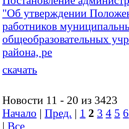
Постановление администр
"Об утверждении Положен
работников муниципальн
общеобразовательных учр
района, ре
скачать
Новости 11 - 20 из 3423
Начало
|
Пред.
|
1
2
3
4
5
6
|
Все