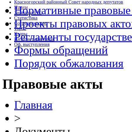
Красногорский районный Совет народных депутатов
Нормативные правовые
Прием
Защита от ЧС
Статистика
Проекты правовых акто
Сотрудничество
Торги
Регламенты государств
Кадры
Интернет-приемная
Оф. выступления
Формы обращений
Порядок обжалования
Правовые акты
Главная
>
Документы