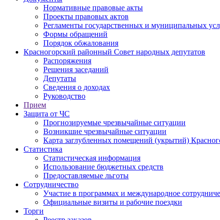
Нормативные правовые акты
Проекты правовых актов
Регламенты государственных и муниципальных усл
Формы обращений
Порядок обжалования
Красногорский районный Совет народных депутатов
Распоряжения
Решения заседаний
Депутаты
Сведения о доходах
Руководство
Прием
Защита от ЧС
Прогнозируемые чрезвычайные ситуации
Возникшие чрезвычайные ситуации
Карта заглубленных помещений (укрытий) Красног
Статистика
Статистическая информация
Использование бюджетных средств
Предоставляемые льготы
Сотрудничество
Участие в программах и международное сотруднич
Официальные визиты и рабочие поездки
Торги
Реестр заказов