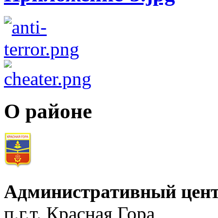
О районе
Административный цент
п.г.т. Красная Гора