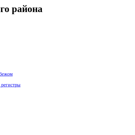
го района
убежом
 регистры