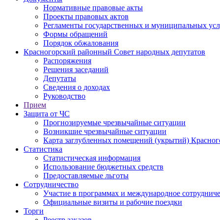
Нормативные правовые акты
Проекты правовых актов
Регламенты государственных и муниципальных усл
Формы обращений
Порядок обжалования
Красногорский районный Совет народных депутатов
Распоряжения
Решения заседаний
Депутаты
Сведения о доходах
Руководство
Прием
Защита от ЧС
Прогнозируемые чрезвычайные ситуации
Возникшие чрезвычайные ситуации
Карта заглубленных помещений (укрытий) Красног
Статистика
Статистическая информация
Использование бюджетных средств
Предоставляемые льготы
Сотрудничество
Участие в программах и международное сотруднич
Официальные визиты и рабочие поездки
Торги
Реестр заказов