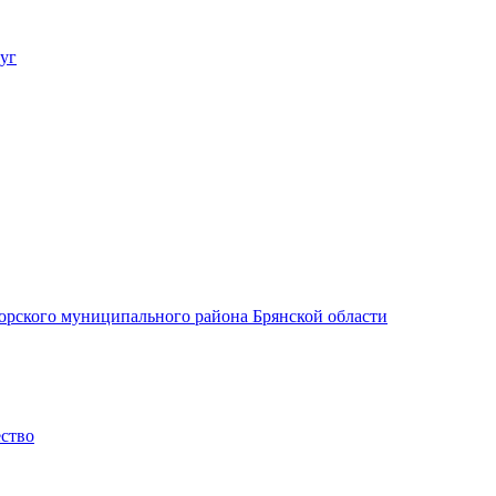
уг
орского муниципального района Брянской области
ество