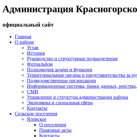
Администрация Красногорско
официальный сайт
Главная
О районе
Устав
История
Руководство и структурные подразделения
Фотоальбом
Полномочия задачи и функции
Территориальные органы и представительства за р
Подведомственные организации
Информационные системы, банки данных, реестры,
СМИ
Управление и структура администрации района
Экономика и социальная сфера
Контакты
Сельские поселения
Яловское
О поселении
Правовые акты
Контакты