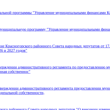
пальной программы "Управление муниципальными финансами Кр
в муниципальную программу "Управление муниципальными фина
ние Красногорского районного Совета народных депутатов от 1
26 и 2027 годов"
верждении административного регламента по предоставлению м
нная собственнос"
тверждении административного регламента предоставлении мун
иципальной собственности,
рского районного Совета народных депутатов "О внесении изме