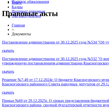
Порядок обжалования
Торги
Кадры
Правовые акты
Интернет-приемная
Оф. выступления
Главная
>
Документы
Постановление администрации от 30.12.2025 года №534 "Об
скачать
Постановление администрации от 30.12.2025 года №532 "О в
утвержденную постановлением администрации Красногорского р
скачать
Решение №7-49 от 17.12.2024г. О бюджете Красногорского мун
Красногорского районного Совета народных депутатов от 29.12
скачать
Приказ №69 от 29.12.2025г. О сроках представления бюджетно
Красногорского района, сводной бухгалтерской отчетности м