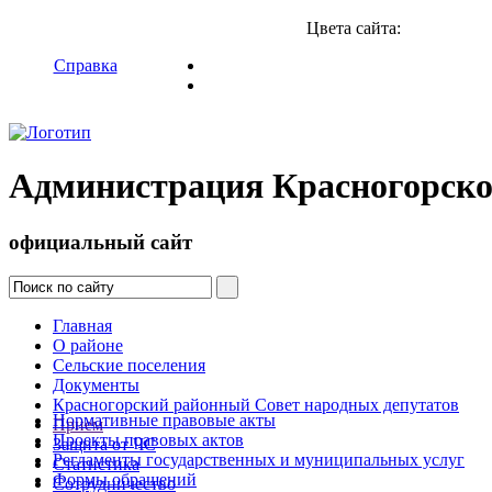
Цвета сайта:
Справка
Администрация Красногорско
официальный сайт
Главная
О районе
Сельские поселения
Документы
Красногорский районный Совет народных депутатов
Нормативные правовые акты
Прием
Проекты правовых актов
Защита от ЧС
Регламенты государственных и муниципальных услуг
Статистика
Формы обращений
Сотрудничество