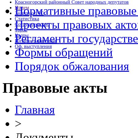
Красногорский районный Совет народных депутатов
Нормативные правовые
Прием
Защита от ЧС
Статистика
Проекты правовых акто
Сотрудничество
Торги
Регламенты государств
Кадры
Интернет-приемная
Оф. выступления
Формы обращений
Порядок обжалования
Правовые акты
Главная
>
Документы