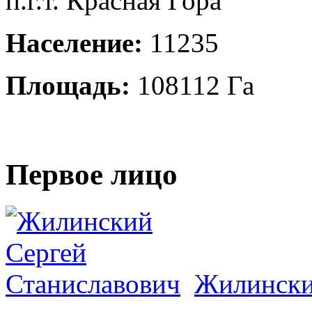
п.г.т. Красная Гора
Население:
11235
Площадь:
108112 Га
Первое лицо
Жилински