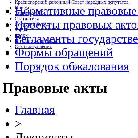
Красногорский районный Совет народных депутатов
Нормативные правовые
Прием
Защита от ЧС
Статистика
Проекты правовых акто
Сотрудничество
Торги
Регламенты государств
Кадры
Интернет-приемная
Оф. выступления
Формы обращений
Порядок обжалования
Правовые акты
Главная
>
Документы