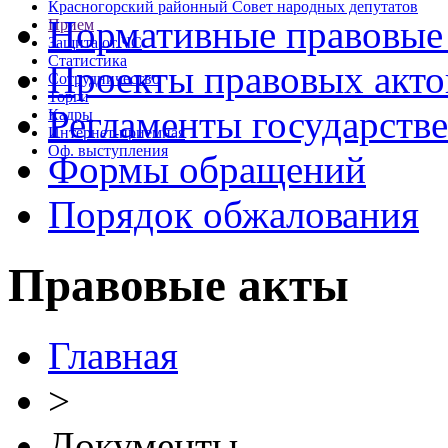
Красногорский районный Совет народных депутатов
Нормативные правовые
Прием
Защита от ЧС
Статистика
Проекты правовых акто
Сотрудничество
Торги
Регламенты государств
Кадры
Интернет-приемная
Оф. выступления
Формы обращений
Порядок обжалования
Правовые акты
Главная
>
Документы