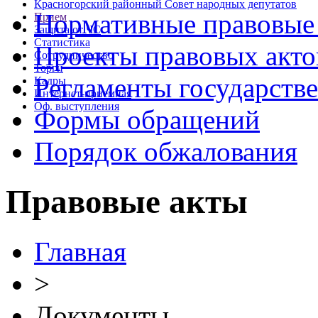
Красногорский районный Совет народных депутатов
Нормативные правовые
Прием
Защита от ЧС
Статистика
Проекты правовых акто
Сотрудничество
Торги
Регламенты государств
Кадры
Интернет-приемная
Оф. выступления
Формы обращений
Порядок обжалования
Правовые акты
Главная
>
Документы